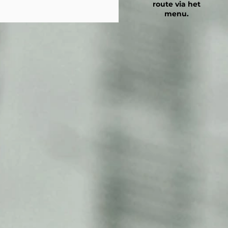
route via h
et
menu.