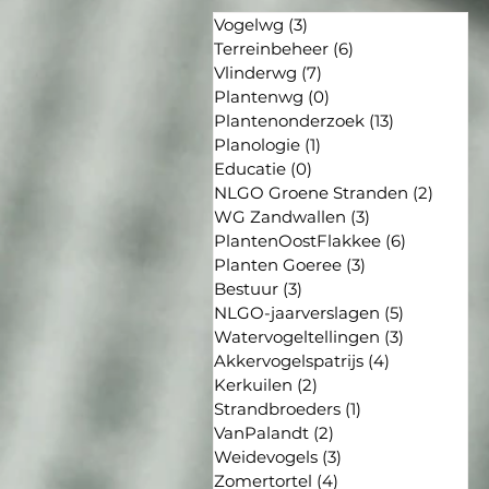
Vogelwg
(3)
3 posts
Terreinbeheer
(6)
6 posts
Vlinderwg
(7)
7 posts
Plantenwg
(0)
0 posts
Plantenonderzoek
(13)
13 posts
Planologie
(1)
1 post
Educatie
(0)
0 posts
NLGO Groene Stranden
(2)
2 post
WG Zandwallen
(3)
3 posts
PlantenOostFlakkee
(6)
6 posts
Planten Goeree
(3)
3 posts
Bestuur
(3)
3 posts
NLGO-jaarverslagen
(5)
5 posts
Watervogeltellingen
(3)
3 posts
Akkervogelspatrijs
(4)
4 posts
Kerkuilen
(2)
2 posts
Strandbroeders
(1)
1 post
VanPalandt
(2)
2 posts
Weidevogels
(3)
3 posts
Zomertortel
(4)
4 posts