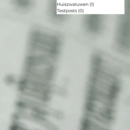
Huiszwaluwen
(1)
1 post
Testposts
(0)
0 posts