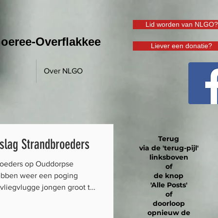
Lid worden van NLGO?
oeree-Overflakkee
Liever een donatie?
Over NLGO
Terug
slag Strandbroeders
via de 'terug-pijl'
linksboven
roeders op Ouddorpse
of
ebben weer een poging
de knop
'Alle Posts'
vliegvlugge jongen groot te
of
e hebben het tij niet mee.
doorloop
rslag er maar eens op na.
opnieuw de