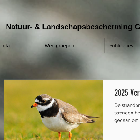
Natuur- & Landschapsbescherming G
enda
Werkgroepen
Publicaties
2025 Ver
De strandb
stranden h
gedaan om 
brengen. Di
Lees het ve