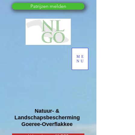
Patrijzen melden
ME
NU
Natuur- &
Landschapsbescherming
Goeree-Overflakkee