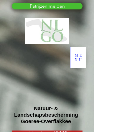
Patrijzen melden
ME
NU
Natuur- &
Landschapsbescherming
Goeree-Overflakkee