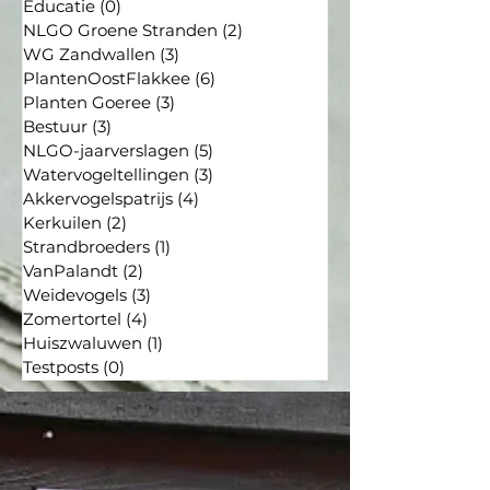
Educatie
(0)
0 posts
NLGO Groene Stranden
(2)
2 posts
WG Zandwallen
(3)
3 posts
PlantenOostFlakkee
(6)
6 posts
Planten Goeree
(3)
3 posts
Bestuur
(3)
3 posts
NLGO-jaarverslagen
(5)
5 posts
Watervogeltellingen
(3)
3 posts
Akkervogelspatrijs
(4)
4 posts
Kerkuilen
(2)
2 posts
Strandbroeders
(1)
1 post
VanPalandt
(2)
2 posts
Weidevogels
(3)
3 posts
Zomertortel
(4)
4 posts
Huiszwaluwen
(1)
1 post
Testposts
(0)
0 posts