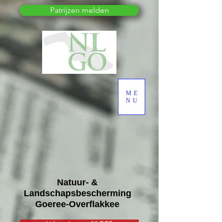
Patrijzen melden
ME
NU
Natuur- &
Landschapsbescherming
Goeree-Overflakkee