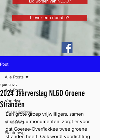
Lid worden van NLGO?
Liever een donatie?
Post
Alle Posts
1 jan 2025
Alle Posts
2024 Jaarverslag NLGO Groene
Vogelwg
Stranden
Terreinbeheer
Een grote groep vrijwilligers, samen 
met Natuurmonumenten, zorgt er voor 
Vlinderwg
dat Goeree-Overflakkee twee groene 
Plantenwg
stranden heeft. Ook wordt voorlichting 