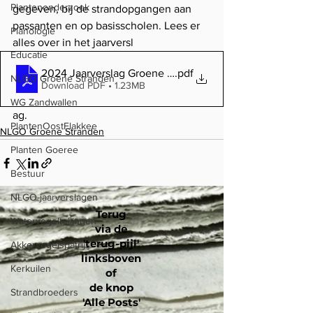
Plantenonderzoek
gegeven, bij de strandopgangen aan 
passanten en op basisscholen. Lees er 
Planologie
alles over in het jaarversl
Educatie
2024 Jaarverslag Groene strand
.pdf
NLGO Groene Stranden
Download PDF • 1.23MB
WG Zandwallen
ag.
PlantenOostFlakkee
NLGO Groene Stranden
Planten Goeree
Bestuur
NLGO-jaarverslagen
Terug
Watervogeltellingen
via de
'terug-pijl'
Akkervogelspatrijs
linksboven
Kerkuilen
of
de knop
Strandbroeders
'Alle Posts'