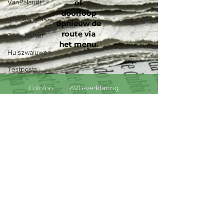
VanPalandt
of
doorloop
Weidevogels
opnieuw de
route via
Zomertortel
het menu
.
Huiszwaluwen
Testposts
Colofon
AVG-verklaring
Vrijwaringsclausule
Laatste aanpassing : 23 april 2026