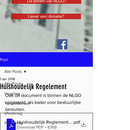
Lid worden van NLGO?
Liever een donatie?
Post
Alle Posts
1 apr 2018
Alle Posts
Huishoudelijk Regelement
Vogelwg
Ook dit document is binnen de NLGO 
opgesteld, als kader voor bestuurlijke 
Terreinbeheer
besluiten.
Vlinderwg
Huishoudelijk Reglement 2018_04_12
.pdf
Plantenwg
Download PDF • 67KB