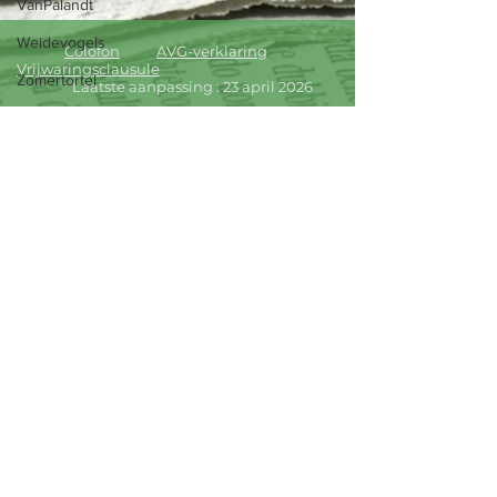
VanPalandt
Weidevogels
Colofon
AVG-verklaring
Vrijwaringsclausule
Zomertortel
Laatste aanpassing : 23 april 2026
Huiszwaluwen
Testposts