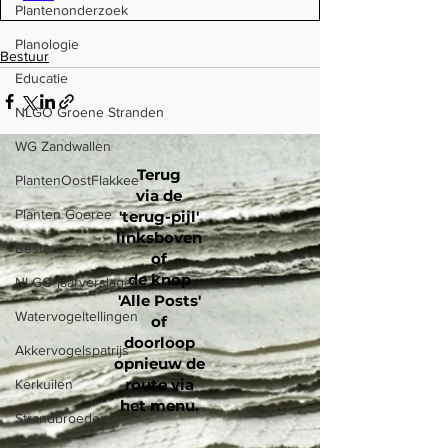
Plantenonderzoek
Planologie
Bestuur
Educatie
NLGO Groene Stranden
WG Zandwallen
Terug
PlantenOostFlakkee
via de
Planten Goeree
'terug-pijl'
linksboven
Bestuur
of
de knop
NLGO-jaarverslagen
'Alle Posts'
Watervogeltellingen
of
doorloop
Akkervogelspatrijs
opnieuw de
route via
Kerkuilen
het menu
.
Strandbroeders