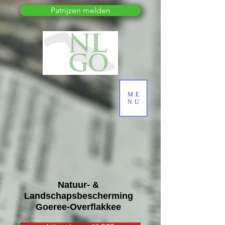
Patrijzen melden
ME
NU
Natuur- &
Landschapsbescherming
Goeree-Overflakkee