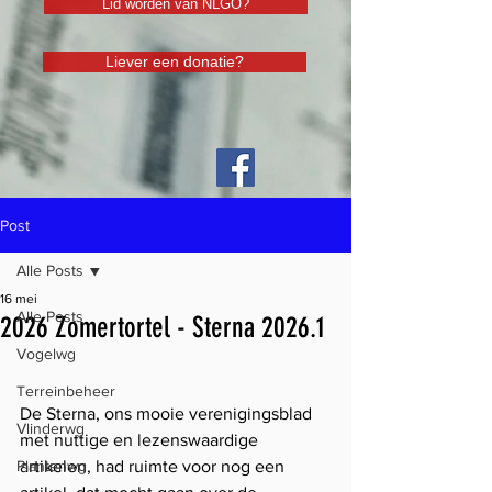
Lid worden van NLGO?
Liever een donatie?
Post
Alle Posts
16 mei
Alle Posts
2026 Zomertortel - Sterna 2026.1
Vogelwg
Terreinbeheer
De Sterna, ons mooie verenigingsblad 
Vlinderwg
met nuttige en lezenswaardige 
Plantenwg
artikelen, had ruimte voor nog een 