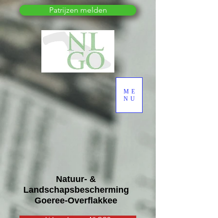
Patrijzen melden
ME
NU
Natuur- &
Landschapsbescherming
Goeree-Overflakkee