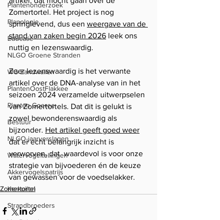
artikel, dat mocht gaan over de 
Plantenonderzoek
Zomertortel. Het project is nog 
Planologie
springlevend, dus een 
weergave van de 
stand van zaken begin 2026
 leek ons 
Educatie
nuttig en lezenswaardig.
NLGO Groene Stranden
Zeer lezenswaardig is het verwante 
WG Zandwallen
artikel over de DNA-analyse van in het 
PlantenOostFlakkee
seizoen 2024 verzamelde uitwerpselen 
Planten Goeree
van Zomertortels. Dat dit is gelukt is 
zowel bewonderenswaardig als 
Bestuur
bijzonder. 
Het artikel geeft goed weer
NLGO-jaarverslagen
dat er echt belangrijk inzicht is 
verworven, dat  waardevol is voor onze 
Watervogeltellingen
strategie van bijvoederen én de keuze 
Akkervogelspatrijs
van gewassen voor de voedselakker.
Zomertortel
Kerkuilen
Strandbroeders