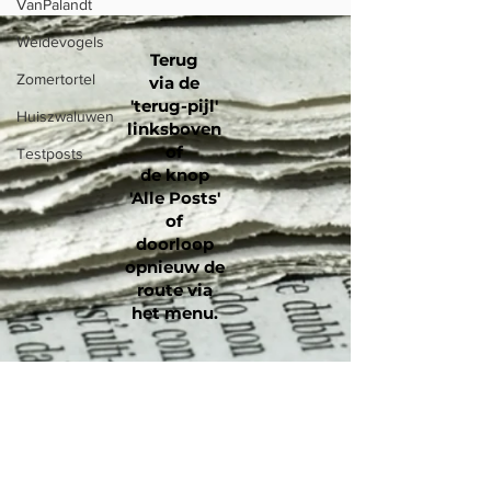
VanPalandt
Weidevogels
Terug
Zomertortel
via de
'terug-pijl'
Huiszwaluwen
linksboven
of
Testposts
de knop
'Alle Posts'
of
doorloop
opnieuw de
route via
het menu
.
Colofon
AVG-verklaring
Vrijwaringsclausule
Laatste aanpassing : 23 april 2026