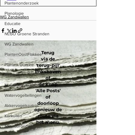
Plantenonderzoek
Planologie
WG Zandwallen
Educatie
NLGO Groene Stranden
WG Zandwallen
Terug
PlantenOostFlakkee
via de
Planten Goeree
'terug-pijl'
linksboven
Bestuur
of
de knop
NLGO-jaarverslagen
'Alle Posts'
Watervogeltellingen
of
doorloop
Akkervogelspatrijs
opnieuw de
route via
Kerkuilen
het menu
.
Strandbroeders