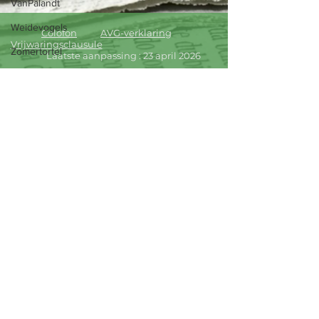
VanPalandt
Weidevogels
Colofon
AVG-verklaring
Vrijwaringsclausule
Zomertortel
Laatste aanpassing : 23 april 2026
Huiszwaluwen
Testposts