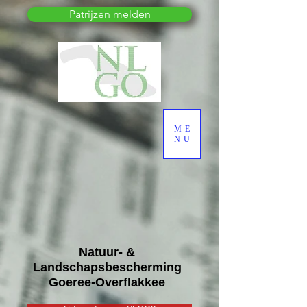
Patrijzen melden
ME
NU
Natuur- &
Landschapsbescherming
Goeree-Overflakkee