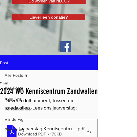
Lid worden van NLGO?
Liever een donatie?
Post
Alle Posts
11 jan
Alle Posts
2024 WG Kenniscentrum Zandwallen
Vogelwg
Never a dull moment, tussen die 
zandwallen. Lees ons jaarverslag;
Terreinbeheer
Vlinderwg
Jaarverslag Kenniscentrum Zandwallen 2024
.pdf
Plantenwg
Download PDF • 170KB