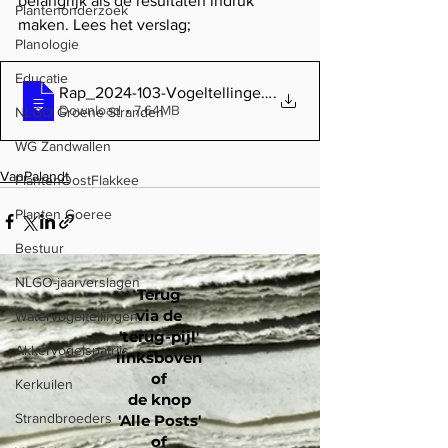
belangrijk als de resultaten indruk 
Plantenonderzoek
maken. Lees het verslag;
Planologie
Educatie
Rap_2024-103-Vogeltellingen-in-de-Van-Pallandtpolde
.
Download • 7.64MB
NLGO Groene Stranden
WG Zandwallen
VanPalandt
PlantenOostFlakkee
Planten Goeree
Bestuur
NLGO-jaarverslagen
Terug
via de
Watervogeltellingen
'terug-pijl'
Akkervogelspatrijs
linksboven
of
Kerkuilen
de knop
Strandbroeders
'Alle Posts'
of