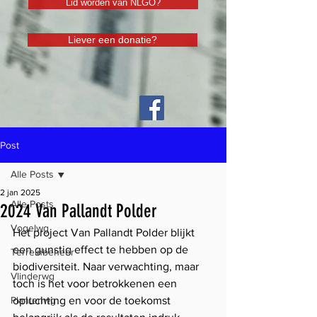
Lid worden van NLGO?
Liever een donatie?
Post
Alle Posts
2 jan 2025
Alle Posts
2024 Van Pallandt Polder
Vogelwg
Het project Van Pallandt Polder blijkt 
een gunstig effect te hebben op de 
Terreinbeheer
biodiversiteit. Naar verwachting, maar 
Vlinderwg
toch is het voor betrokkenen een 
Plantenwg
opluchting en voor de toekomst 