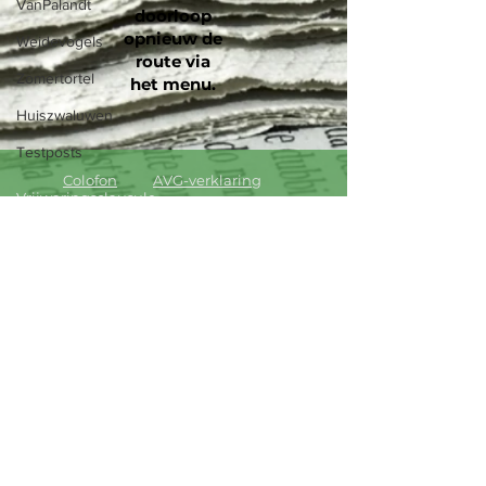
VanPalandt
doorloop
opnieuw de
Weidevogels
route via
Zomertortel
het menu
.
Huiszwaluwen
Testposts
Colofon
AVG-verklaring
Vrijwaringsclausule
Laatste aanpassing : 23 april 2026