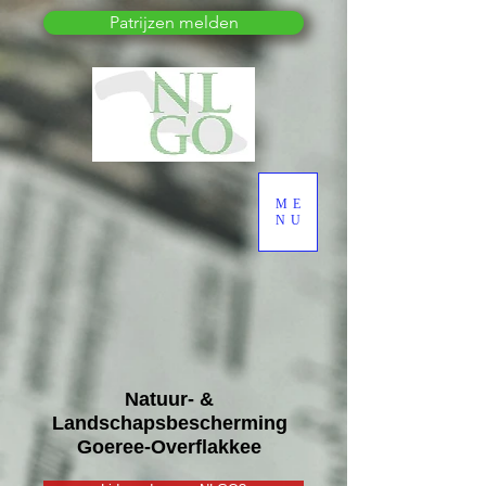
Patrijzen melden
ME
NU
Natuur- &
Landschapsbescherming
Goeree-Overflakkee