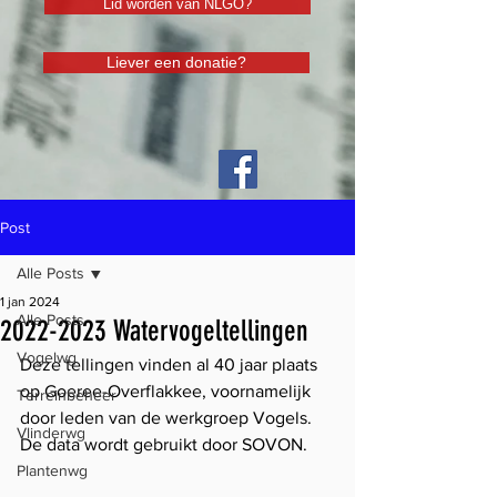
Lid worden van NLGO?
Liever een donatie?
Post
Alle Posts
1 jan 2024
Alle Posts
2022-2023 Watervogeltellingen
Vogelwg
Deze tellingen vinden al 40 jaar plaats 
op Goeree-Overflakkee, voornamelijk 
Terreinbeheer
door leden van de werkgroep Vogels.
Vlinderwg
De data wordt gebruikt door SOVON.
Plantenwg