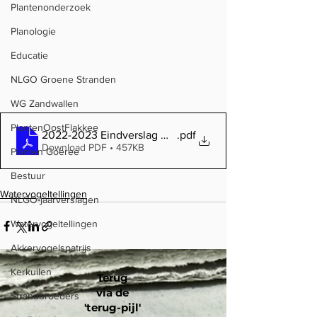
Plantenonderzoek
Planologie
Educatie
NLGO Groene Stranden
WG Zandwallen
PlantenOostFlakkee
2022-2023 Eindverslag Watervogeltellingen
.pdf
Download PDF • 457KB
Planten Goeree
Bestuur
Watervogeltellingen
NLGO-jaarverslagen
Watervogeltellingen
Akkervogelspatrijs
Kerkuilen
Terug
via de
Strandbroeders
'terug-pijl'