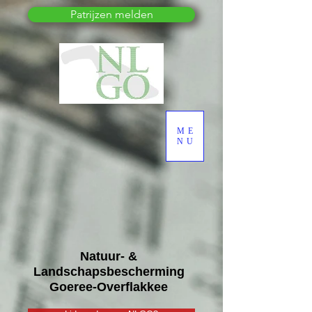
Patrijzen melden
ME
NU
Natuur- &
Landschapsbescherming
Goeree-Overflakkee