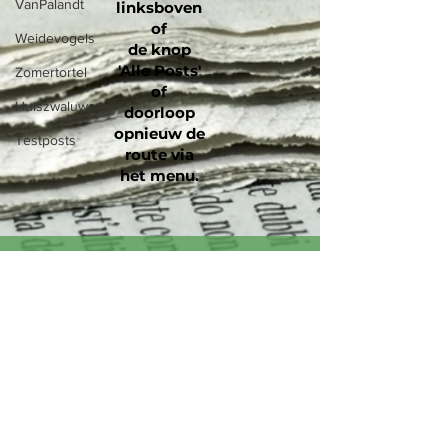
VanPalandt
linksboven
of
Weidevogels
de knop
'Alle Posts'
Zomertortel
of
Huiszwaluwen
doorloop
opnieuw de
Testposts
route via
het menu
.
Colofon
AVG-verklaring
Vrijwaringsclausule
Laatste aanpassing : 23 april 2026