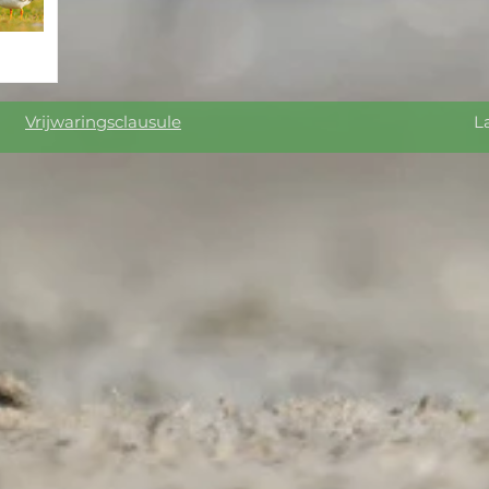
Vrijwaringsclausule
Laatste aanpassing