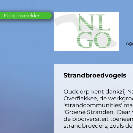
Patrijzen melden
Ag
Strandbroedvogels
Ouddorp kent dankzij 
Overflakkee, de werkgr
'strandcommunities' maar
'Groene Stranden'. Daa
de biodiversiteit toene
strandbroeders, zoals de