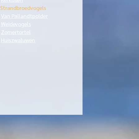
Strandbroedvogels
>
Van Pallandtpolder
>
Weidevogels
>
Zomertortel
>
Huiszwaluwen