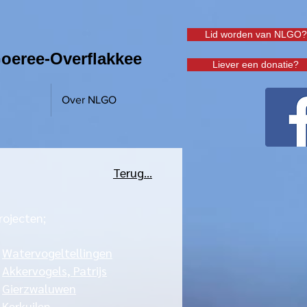
Lid worden van NLGO?
oeree-Overflakkee
Liever een donatie?
Over NLGO
Terug...
rojecten;
>
Watervogeltellingen
>
Akkervogels, Patrijs
>
Gierzwaluwen
>
Kerkuilen