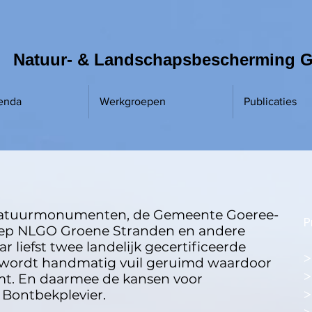
Natuur- & Landschapsbescherming G
enda
Werkgroepen
Publicaties
Natuurmonumenten, de Gemeente Goeree-
P
oep NLGO Groene Stranden en andere
 liefst twee landelijk gecertificeerde
r wordt handmatig vuil geruimd waardoor
emt. En daarmee de kansen voor
 Bontbekplevier.