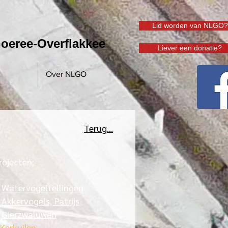
Lid worden van NLGO?
oeree-Overflakkee
Liever een donatie?
Over NLGO
Terug...
rojecten;
>
Watervogeltellingen
>
Akkervogels, Patrijs
>
Gierzwaluwen
Kerkuilen