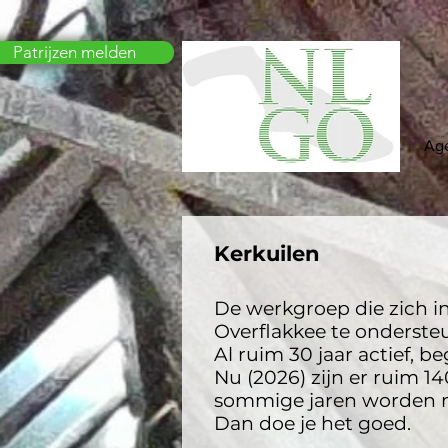
Patrijzen melden
Ag
Kerkuilen
De werkgroep die zich i
Overflakkee te onderste
Al ruim 30 jaar actief, b
Nu (2026) zijn er ruim 14
sommige jaren worden m
Dan doe je het goed.