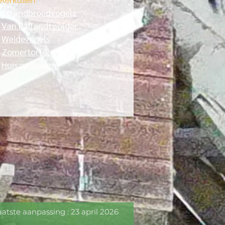
>
Strandbroedvogels
>
Van Pallandtpolder
>
Weidevogels
>
Zomertortel
>
Huiszwaluwen
 : 23 april 2026