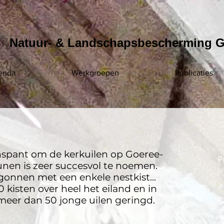
Natuur- & Landschapsbescherming G
enda
Werkgroepen
Publicaties
nspant om de kerkuilen op Goeree-
P
unen is zeer succesvol te noemen.
egonnen met een enkele nestkist...
0 kisten over heel het eiland en in
eer dan 50 jonge uilen geringd.