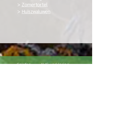
>
Zomertortel
>
Huiszwaluwen
Colofon
AVG-verklaring
Vrijwaringsclausule
Laatste aanpassing : 23 april 2026