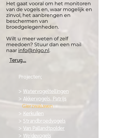
Het gaat vooral om het monitoren
van de vogels en, waar mogelijk en
zinvol, het aanbrengen en
beschermen van
broedgelegenheden.
Wilt u meer weten of zelf
meedoen? Stuur dan een mail
naar
info@nlgo.nl
.
Terug...
Projecten;
>
Watervogeltellingen
>
Akkervogels, Patrijs
Gierzwaluwen
>
Kerkuilen
>
Strandbroedvogels
>
Van Pallandtpolder
>
Weidevogels