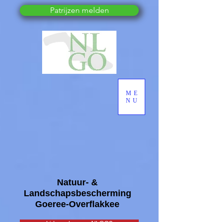
Patrijzen melden
ME
NU
Natuur- &
Landschapsbescherming
Goeree-Overflakkee