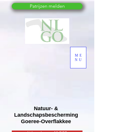
Patrijzen melden
ME
NU
Natuur- &
Landschapsbescherming
Goeree-Overflakkee