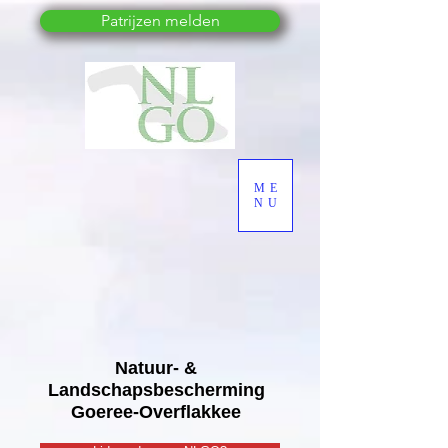
Patrijzen melden
ME
NU
Natuur- &
Landschapsbescherming
Goeree-Overflakkee