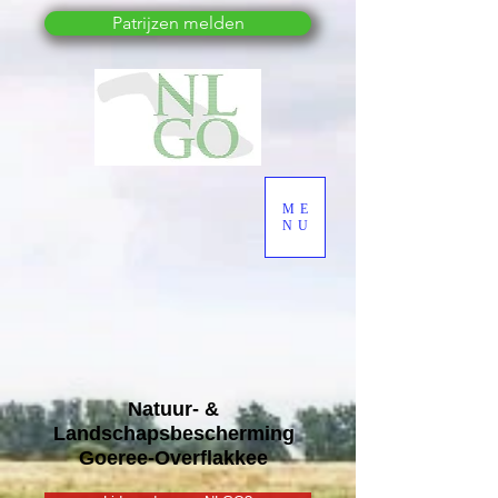
Patrijzen melden
ME
NU
Natuur- &
Landschapsbescherming
Goeree-Overflakkee