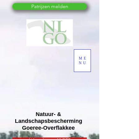
Patrijzen melden
ME
NU
Natuur- &
Landschapsbescherming
Goeree-Overflakkee