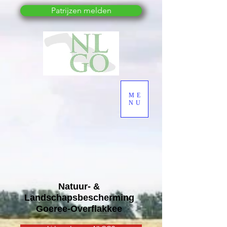
Patrijzen melden
ME
NU
Natuur- &
Landschapsbescherming
Goeree-Overflakkee