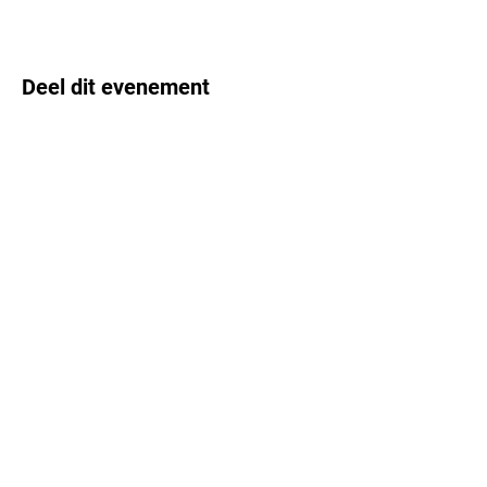
Deel dit evenement
Colofon
AVG-verklaring
Vrijwaringsclausule
Laatste aanpassing : 23 april 2026