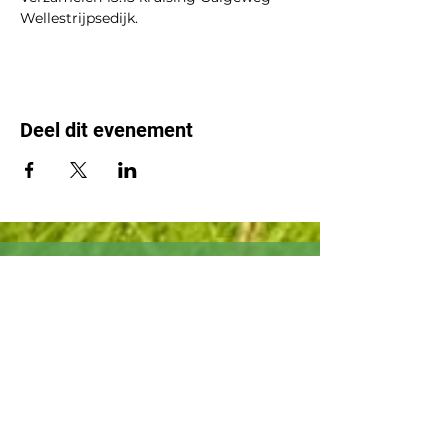
Wellestrijpsedijk.
Deel dit evenement
Colofon
AVG-verklaring
Vrijwaringsclausule
Laatste aanpassing : 23 april 2026