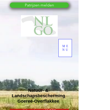
Patrijzen melden
ME
NU
Natuur- &
Landschapsbescherming
Goeree-Overflakkee