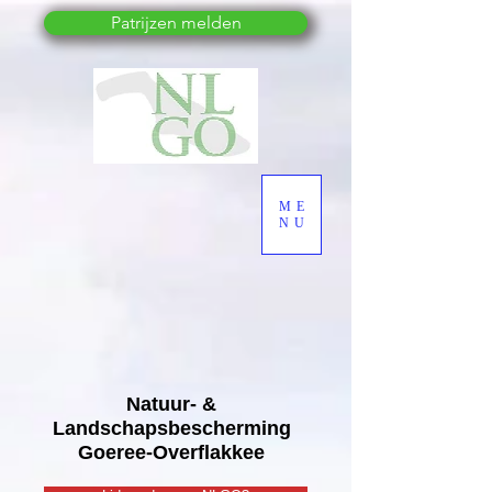
Patrijzen melden
ME
NU
Natuur- &
Landschapsbescherming
Goeree-Overflakkee