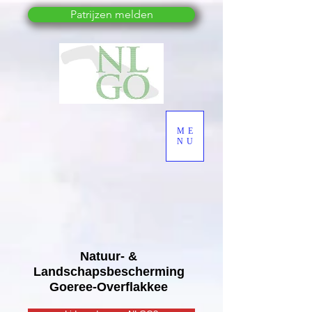
Patrijzen melden
ME
NU
Natuur- &
Landschapsbescherming
Goeree-Overflakkee