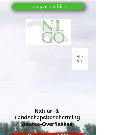
Patrijzen melden
ME
NU
Natuur- &
Landschapsbescherming
Goeree-Overflakkee