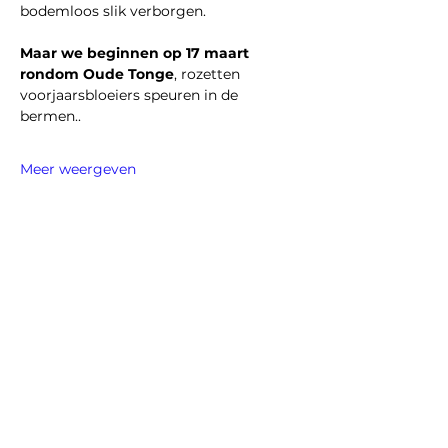
bodemloos slik verborgen.
Maar we beginnen op 17 maart 
rondom Oude Tonge
, rozetten 
voorjaarsbloeiers speuren in de 
bermen..
Meer weergeven
Deel dit evenement
Colofon
AVG-verklaring
Vrijwaringsclausule