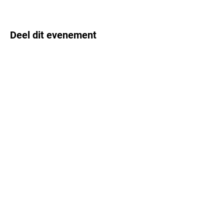
Deel dit evenement
Colofon
AVG-verklaring
Vrijwaringsclausule
Laatste aanpassing : 23 april 2026