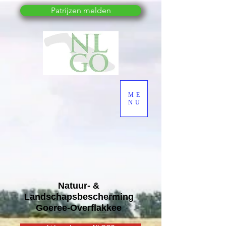
Patrijzen melden
ME
NU
Natuur- &
Landschapsbescherming
Goeree-Overflakkee